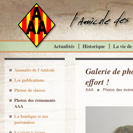
Actualités
Historique
La vie de
Galerie de ph
Annuaire de l'Amicale
effort !
Les publications
Photos de classes
AAA
Photos des évé
Photos des événements
AAA
La boutique et nos
partenaires
Le sport à Arago