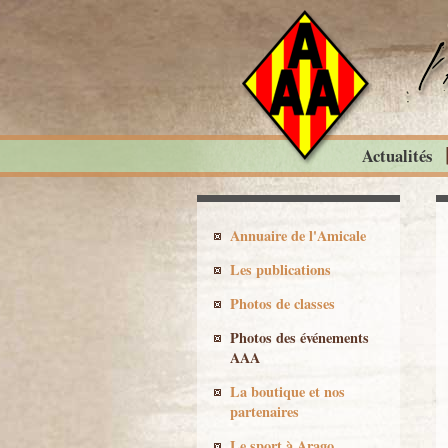
Actualités
Annuaire de l'Amicale
Les publications
Photos de classes
Photos des événements
AAA
La boutique et nos
partenaires
Le sport à Arago