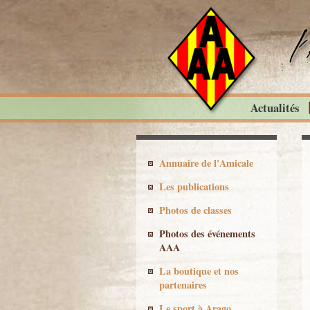
Actualités
Annuaire de l'Amicale
Les publications
Photos de classes
Photos des événements
AAA
La boutique et nos
partenaires
Le sport à Arago