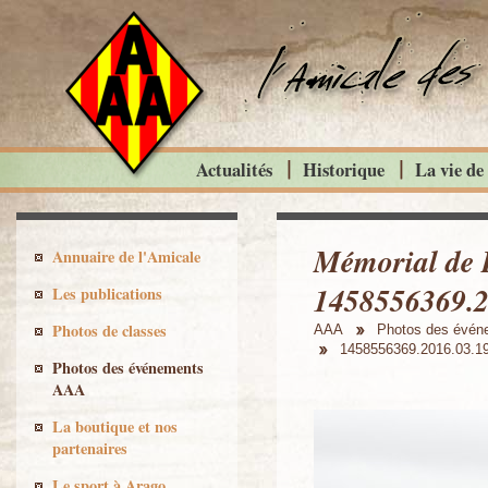
Actualités
Historique
La vie de
Mémorial de R
Annuaire de l'Amicale
1458556369.2
Les publications
Photos de classes
AAA
Photos des évé
1458556369.2016.03.19
Photos des événements
AAA
La boutique et nos
partenaires
Le sport à Arago