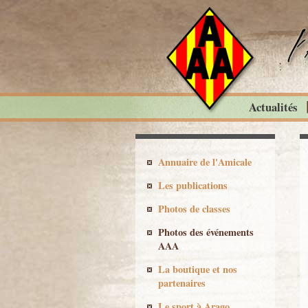
Actualités
Annuaire de l'Amicale
Les publications
Photos de classes
Photos des événements
AAA
La boutique et nos
partenaires
Le sport à Arago