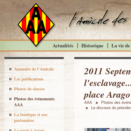
Actualités
Historique
La vie de
2011 Septem
Annuaire de l'Amicale
Les publications
l'esclavage.
Photos de classes
place Arago
Photos des événements
AAA
Photos des évé
AAA
Le discours du préside
La boutique et nos
partenaires
Le sport à Arago