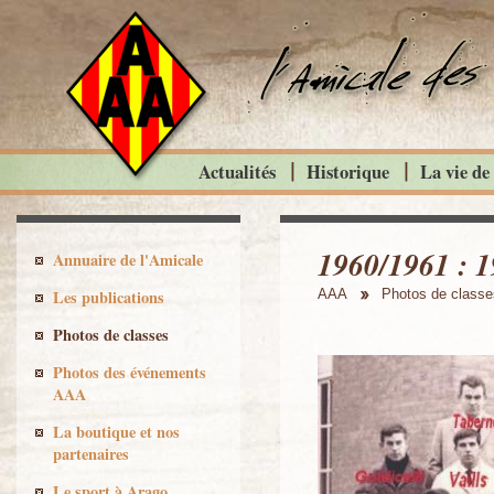
Actualités
Historique
La vie de
1960/1961 : 
Annuaire de l'Amicale
Les publications
AAA
Photos de classe
Photos de classes
Photos des événements
AAA
La boutique et nos
partenaires
Le sport à Arago