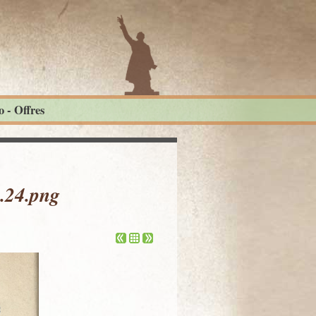
 - Offres
.24.png