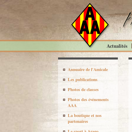
Actualités
Annuaire de l'Amicale
Les publications
Photos de classes
Photos des événements
AAA
La boutique et nos
partenaires
Le sport à Arago