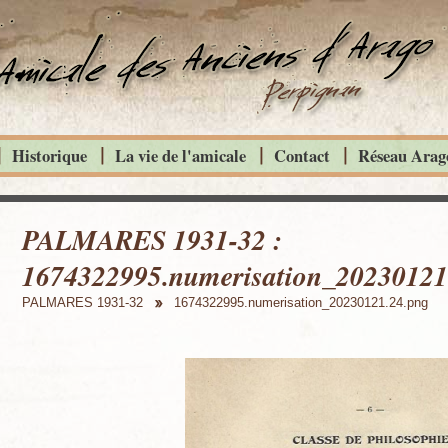
Historique
La vie de l'amicale
Contact
Réseau Arago
PALMARES 1931-32 :
1674322995.numerisation_20230121
PALMARES 1931-32
1674322995.numerisation_20230121.24.png