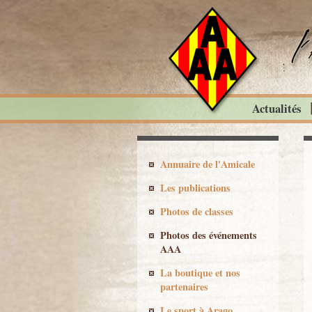
Actualités
Annuaire de l'Amicale
Les publications
Photos de classes
Photos des événements
AAA
La boutique et nos
partenaires
Le sport à Arago