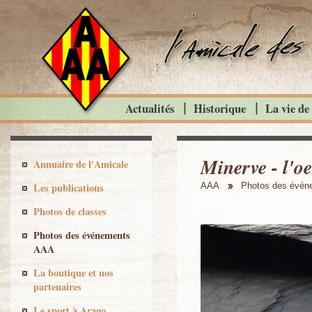
Actualités
Historique
La vie de
Minerve - l'o
Annuaire de l'Amicale
Les publications
AAA
Photos des évé
Photos de classes
Photos des événements
AAA
La boutique et nos
partenaires
Le sport à Arago