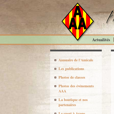
Actualités
Annuaire de l'Amicale
Les publications
Photos de classes
Photos des événements
AAA
La boutique et nos
partenaires
Le sport à Arago