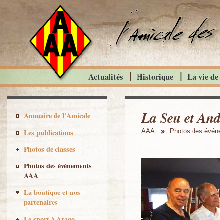
Actualités
Historique
La vie de
La Seu et And
Annuaire de l'Amicale
Les publications
AAA
Photos des évé
Photos de classes
Photos des événements
AAA
La boutique et nos
partenaires
Le sport à Arago