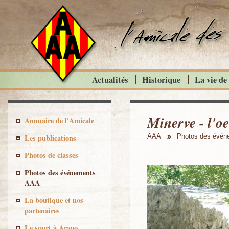
Actualités
Historique
La vie de
Minerve - l'oe
Annuaire de l'Amicale
Les publications
AAA
Photos des évé
Photos de classes
Photos des événements
AAA
La boutique et nos
partenaires
Le sport à Arago