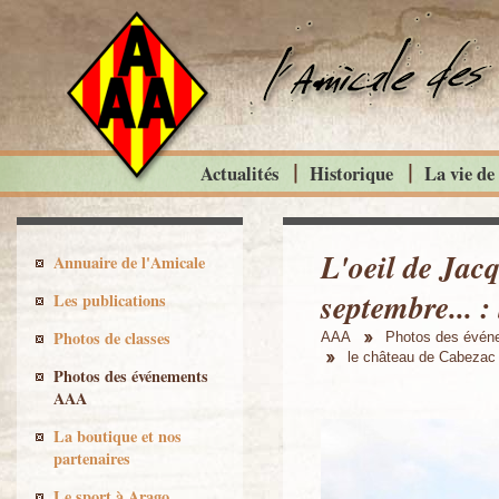
Actualités
Historique
La vie de
L'oeil de Jacq
Annuaire de l'Amicale
septembre... :
Les publications
Photos de classes
AAA
Photos des évé
le château de Cabezac
Photos des événements
AAA
La boutique et nos
partenaires
Le sport à Arago