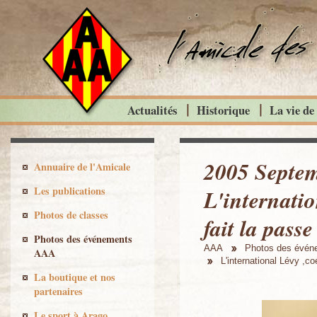
Actualités
Historique
La vie de
2005 Septem
Annuaire de l'Amicale
Les publications
L'internati
Photos de classes
fait la passe
Photos des événements
AAA
Photos des évé
AAA
L'international Lévy ,co
La boutique et nos
partenaires
Le sport à Arago