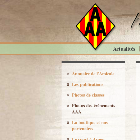
Actualités
Annuaire de l'Amicale
Les publications
Photos de classes
Photos des événements
AAA
La boutique et nos
partenaires
Le sport à Arago