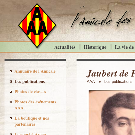
Actualités
Historique
La vie de
Jaubert de
Annuaire de l'Amicale
Les publications
AAA
Les publications
Photos de classes
Photos des événements
AAA
La boutique et nos
partenaires
Le sport à Arago