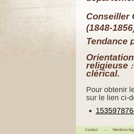
Conseiller
(1848-1856)
T
endance po
Orientation
:
religieuse
clérical.
Pour obtenir le
sur le lien ci-
1535978764.
Contact
Mentions lég