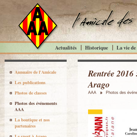
Actualités
Historique
La vie de
Rentrée 2016 
Annuaire de l'Amicale
Arago
Les publications
Photos de classes
AAA
Photos des évé
Photos des événements
AAA
La boutique et nos
partenaires
Le sport à Arago