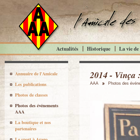
Actualités
Historique
La vie de
2014 - Vinça :
Annuaire de l'Amicale
Les publications
AAA
Photos des évé
Photos de classes
Photos des événements
AAA
La boutique et nos
partenaires
Le sport à Arago