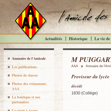
Actualités
Historique
La vie de
M PUIGGARY
Annuaire de l'Amicale
Les publications
AAA
Annuaire de l'Ami
Photos de classes
Proviseur du lycée
Photos des événements
décédé
AAA
1830 (Collège)
La boutique et nos
partenaires
Le sport à Arago