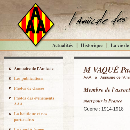
Actualités
Historique
La vie de
M VAQUÉ Pa
Annuaire de l'Amicale
Les publications
AAA
Annuaire de l'Ami
Photos de classes
Membre de l'associ
Photos des événements
mort pour la France
AAA
Guerre : 1914-1918
La boutique et nos
partenaires
Le sport à Arago