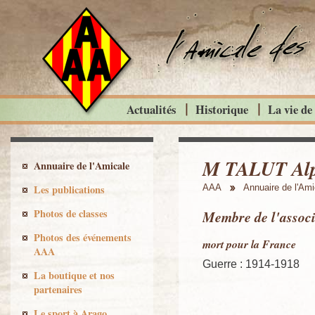
Actualités
Historique
La vie de
M TALUT Al
Annuaire de l'Amicale
Les publications
AAA
Annuaire de l'Ami
Photos de classes
Membre de l'associ
Photos des événements
mort pour la France
AAA
Guerre : 1914-1918
La boutique et nos
partenaires
Le sport à Arago