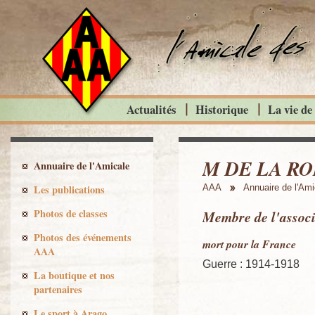
Actualités
Historique
La vie de
M DE LA RO
Annuaire de l'Amicale
Les publications
AAA
Annuaire de l'Ami
Photos de classes
Membre de l'associ
Photos des événements
mort pour la France
AAA
Guerre : 1914-1918
La boutique et nos
partenaires
Le sport à Arago