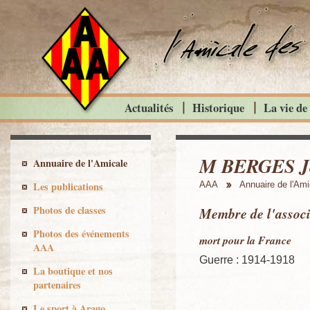
Actualités
Historique
La vie de
M BERGES J
Annuaire de l'Amicale
Les publications
AAA
Annuaire de l'Ami
Photos de classes
Membre de l'associ
Photos des événements
mort pour la France
AAA
Guerre : 1914-1918
La boutique et nos
partenaires
Le sport à Arago