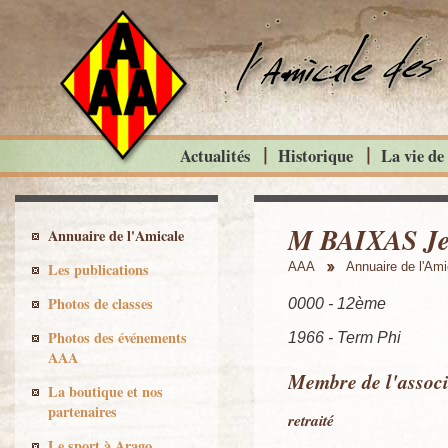
Actualités
Historique
La vie de
M BAIXAS J
Annuaire de l'Amicale
Les publications
AAA
Annuaire de l'Ami
Photos de classes
0000 - 12ème
Photos des événements
1966 - Term Phi
AAA
Membre de l'associ
La boutique et nos
partenaires
retraité
Le sport à Arago