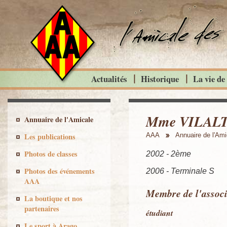
Actualités
Historique
La vie de
Mme VILALTA
Annuaire de l'Amicale
Les publications
AAA
Annuaire de l'Ami
Photos de classes
2002 - 2ème
Photos des événements
2006 - Terminale S
AAA
Membre de l'associ
La boutique et nos
partenaires
étudiant
Le sport à Arago