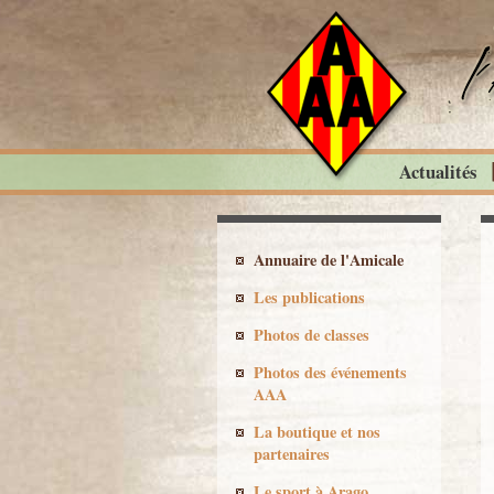
Actualités
Annuaire de l'Amicale
Les publications
Photos de classes
Photos des événements
AAA
La boutique et nos
partenaires
Le sport à Arago