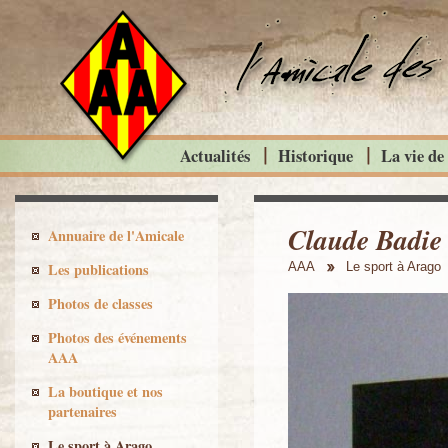
Actualités
Historique
La vie de
Claude Badie 
Annuaire de l'Amicale
Les publications
AAA
Le sport à Arago
Photos de classes
Photos des événements
AAA
La boutique et nos
partenaires
Le sport à Arago