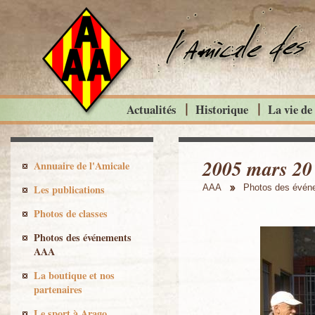
Actualités
Historique
La vie de
2005 mars 20 
Annuaire de l'Amicale
Les publications
AAA
Photos des évé
Photos de classes
Photos des événements
AAA
La boutique et nos
partenaires
Le sport à Arago