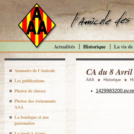
Actualités
Historique
La vie de
CA du 8 Avril
Annuaire de l'Amicale
Les publications
AAA
Historique
Hi
Photos de classes
1429983200.pv.re
Photos des événements
AAA
La boutique et nos
partenaires
Le sport à Arago