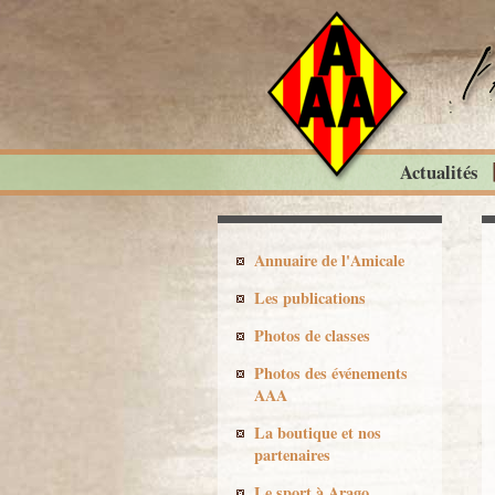
Actualités
Annuaire de l'Amicale
Les publications
Photos de classes
Photos des événements
AAA
La boutique et nos
partenaires
Le sport à Arago