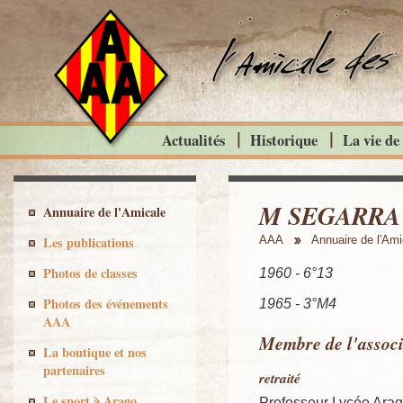
Actualités
Historique
La vie de
M SEGARRA 
Annuaire de l'Amicale
Les publications
AAA
Annuaire de l'Ami
Photos de classes
1960 - 6°13
Photos des événements
1965 - 3°M4
AAA
Membre de l'associ
La boutique et nos
partenaires
retraité
Le sport à Arago
Professeur Lycée Ara