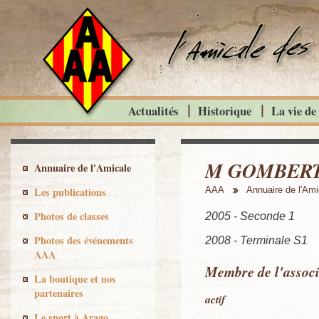
Actualités
Historique
La vie de
M GOMBERT F
Annuaire de l'Amicale
Les publications
AAA
Annuaire de l'Ami
Photos de classes
2005 - Seconde 1
Photos des événements
2008 - Terminale S1
AAA
Membre de l'associ
La boutique et nos
partenaires
actif
Le sport à Arago