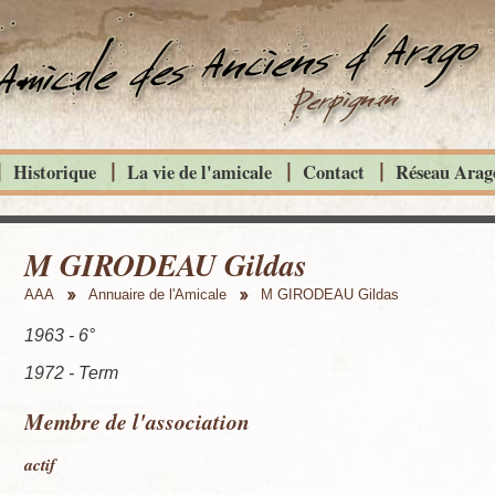
Historique
La vie de l'amicale
Contact
Réseau Arago
M GIRODEAU Gildas
AAA
Annuaire de l'Amicale
M GIRODEAU Gildas
1963 - 6°
1972 - Term
Membre de l'association
actif