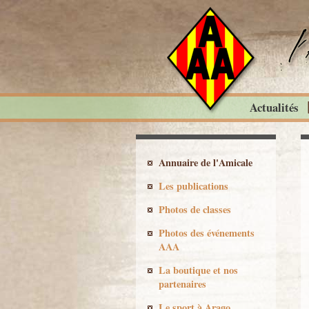
Actualités
Annuaire de l'Amicale
Les publications
Photos de classes
Photos des événements
AAA
La boutique et nos
partenaires
Le sport à Arago