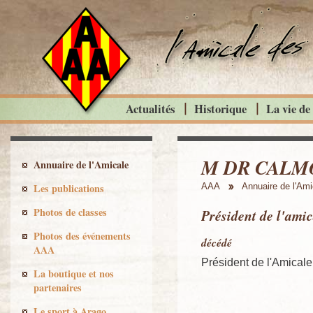
Actualités
Historique
La vie de
M DR CALM
Annuaire de l'Amicale
Les publications
AAA
Annuaire de l'Ami
Photos de classes
Président de l'amic
Photos des événements
décédé
AAA
Président de l'Amical
La boutique et nos
partenaires
Le sport à Arago