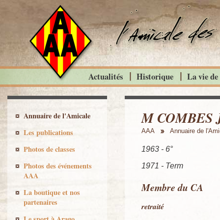
Actualités
Historique
La vie de
M COMBES J
Annuaire de l'Amicale
Les publications
AAA
Annuaire de l'Ami
Photos de classes
1963 - 6°
Photos des événements
1971 - Term
AAA
Membre du CA
La boutique et nos
partenaires
retraité
Le sport à Arago