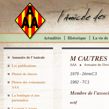
Actualités
Historique
La vie de
M CAUTRES P
Annuaire de l'Amicale
Les publications
AAA
Annuaire de l'Ami
Photos de classes
1979 - 2èmeC3
Photos des événements
1982 - TC1
AAA
Membre de l'associ
La boutique et nos
partenaires
actif
Le sport à Arago