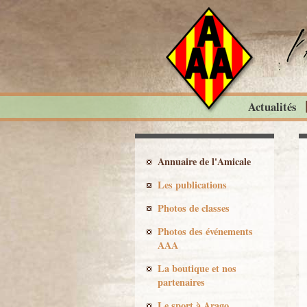
Actualités
Annuaire de l'Amicale
Les publications
Photos de classes
Photos des événements
AAA
La boutique et nos
partenaires
Le sport à Arago