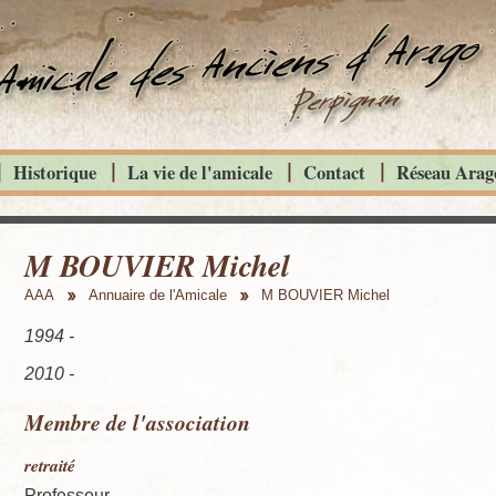
Historique
La vie de l'amicale
Contact
Réseau Arago
M BOUVIER Michel
AAA
Annuaire de l'Amicale
M BOUVIER Michel
1994 -
2010 -
Membre de l'association
retraité
Professeur