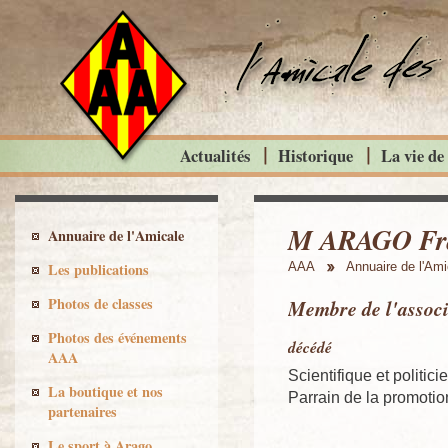
Actualités
Historique
La vie de
M ARAGO Fr
Annuaire de l'Amicale
Les publications
AAA
Annuaire de l'Ami
Photos de classes
Membre de l'associ
Photos des événements
décédé
AAA
Scientifique et politici
La boutique et nos
Parrain de la promoti
partenaires
Le sport à Arago