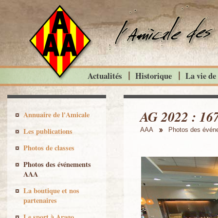
Actualités
Historique
La vie de
AG 2022 : 16
Annuaire de l'Amicale
Les publications
AAA
Photos des évé
Photos de classes
Photos des événements
AAA
La boutique et nos
partenaires
Le sport à Arago