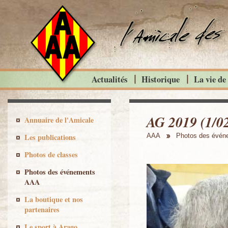
Actualités
Historique
La vie de
AG 2019 (1/02
Annuaire de l'Amicale
Les publications
AAA
Photos des évé
Photos de classes
Photos des événements
AAA
La boutique et nos
partenaires
Le sport à Arago