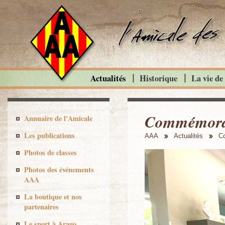
Actualités
Historique
La vie de
Commémorati
Annuaire de l'Amicale
Les publications
AAA
Actualités
Co
Photos de classes
Photos des événements
AAA
La boutique et nos
partenaires
Le sport à Arago