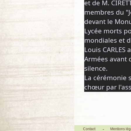
et de M. CIRET
membres du "Jo
devant le Monu
Lycée morts po
mondiales et d
Louis CARLES a
Armées avant q
silence.
La cérémonie s'
chœur par l'as
Contact
Mentions lég