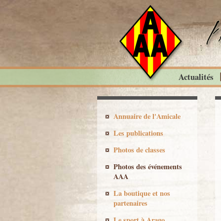
Actualités
Annuaire de l'Amicale
Les publications
Photos de classes
Photos des événements
AAA
La boutique et nos
partenaires
Le sport à Arago