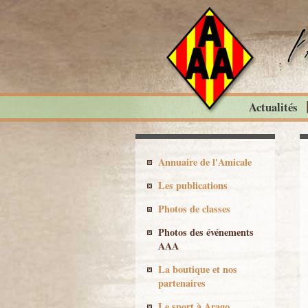
Actualités
Annuaire de l'Amicale
Les publications
Photos de classes
Photos des événements
AAA
La boutique et nos
partenaires
Le sport à Arago