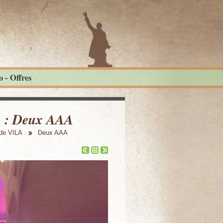
 - Offres
LA : Deux AAA
ude VILA
Deux AAA