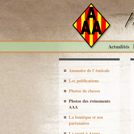
Actualités
Annuaire de l'Amicale
Les publications
Photos de classes
Photos des événements
AAA
La boutique et nos
partenaires
Le sport à Arago