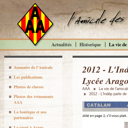
Actualités
Historique
La vie de
2012 - L'In
Annuaire de l'Amicale
Les publications
Lycée Arag
Photos de classes
AAA
La vie de l'amical
2012 - L'Indép parle d
Photos des événements
AAA
La boutique et nos
partenaires
Le sport à Arago