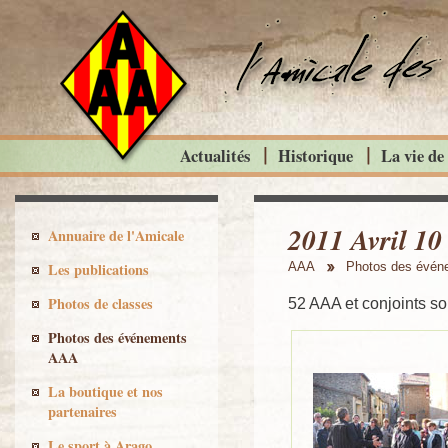
Actualités
Historique
La vie de
2011 Avril 10 
Annuaire de l'Amicale
Les publications
AAA
Photos des évé
Photos de classes
52 AAA et conjoints sou
Photos des événements
AAA
La boutique et nos
partenaires
Le sport à Arago