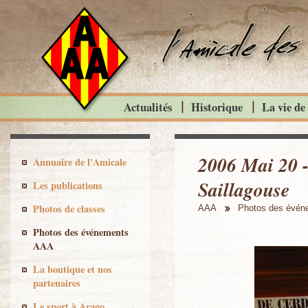
Actualités
Historique
La vie de
2006 Mai 20 -
Annuaire de l'Amicale
Saillagouse
Les publications
Photos de classes
AAA
Photos des évé
Photos des événements
AAA
La boutique et nos
partenaires
Le sport à Arago