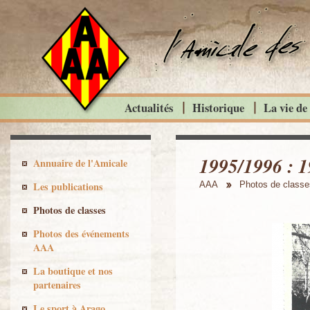
Actualités
Historique
La vie de
1995/1996 : 
Annuaire de l'Amicale
Les publications
AAA
Photos de classe
Photos de classes
Photos des événements
AAA
La boutique et nos
partenaires
Le sport à Arago