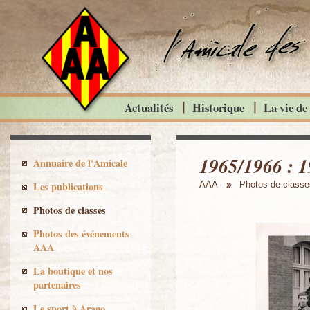
Actualités
Historique
La vie de
1965/1966 : 
Annuaire de l'Amicale
Les publications
AAA
Photos de classe
Photos de classes
Photos des événements
AAA
La boutique et nos
partenaires
Le sport à Arago